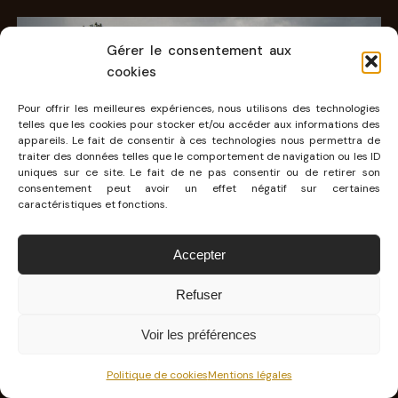
Gérer le consentement aux
cookies
Pour offrir les meilleures expériences, nous utilisons des technologies
telles que les cookies pour stocker et/ou accéder aux informations des
appareils. Le fait de consentir à ces technologies nous permettra de
traiter des données telles que le comportement de navigation ou les ID
uniques sur ce site. Le fait de ne pas consentir ou de retirer son
consentement peut avoir un effet négatif sur certaines
caractéristiques et fonctions.
Accepter
AUTO
Refuser
ESSAI LONGUE DISTANCE XPENG G9 PERFORMANCE :
LA CONFIRMATION
Voir les préférences
2 000 km parcourus, une semaine au volant sur tous les types
de routes et toujours ce même constat : les Chinois d’Xpeng ne
Politique de cookies
Mentions légales
sont…