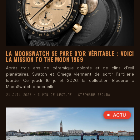
LA MOONSWATCH SE PARE D’OR VÉRITABLE : VOICI
LA MISSION TO THE MOON 1969
Après trois ans de céramique colorée et de clins d’œil
planétaires, Swatch et Omega viennent de sortir l’artillerie
lourde. Ce jeudi 16 juillet 2026, la collection Bioceramic
MoonSwatch a accueilli…
21 JUIL 2026 · 3 MIN DE LECTURE · STÉPHANE SEGURA