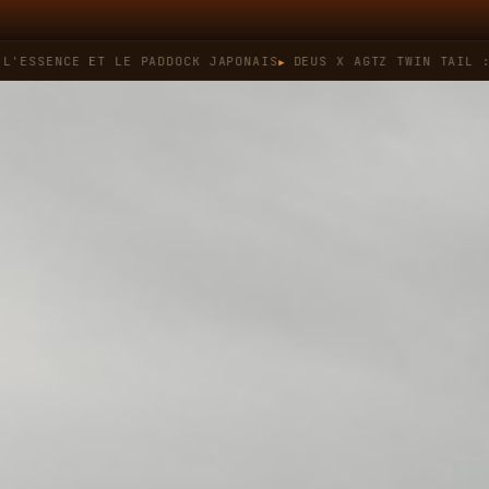
CE ET LE PADDOCK JAPONAIS
DEUS X AGTZ TWIN TAIL : QUAND 