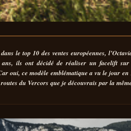
OCTAVIA COMBI
t dans le top 10 des ventes européennes,
l’Octavi
ans, ils ont décidé de réaliser un
facelift
sur 
V !
ar oui, ce modèle emblématique a vu le jour en 1
s
routes du Vercors
que je découvrais par la même