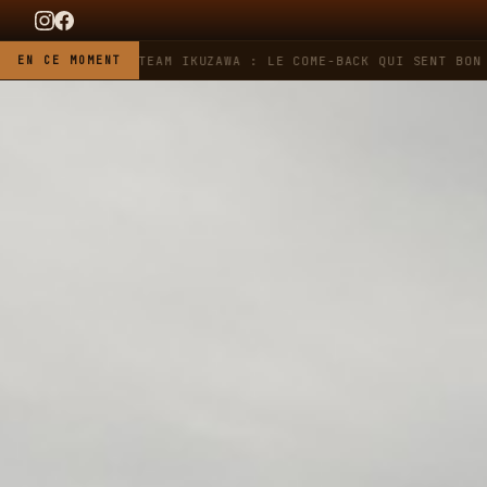
 HEUER X TEAM IKUZAWA : LE COME-BACK QUI SENT BON L'ESSEN
EN CE MOMENT