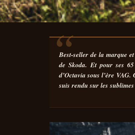
AUTO
ESSAI SKODA 
Best-seller de la marque e
de Skoda. Et pour ses 65 
OUBLIEZ LES SU
d’Octavia sous l’ère VAG. C
suis rendu sur les sublime
27 SEP 2024
7 MIN DE LECTURE
PEDRO MIGUEL SILVA