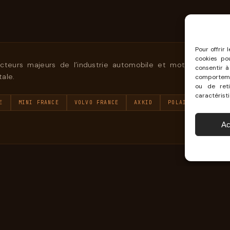
Pour offrir 
cookies po
eurs majeurs de l’industrie automobile et moto qui ont ch
consentir à
ale.
comportemen
ou de reti
caractéristi
E
MINI FRANCE
VOLVO FRANCE
AXKID
POLAIRE JOUBERT 
Ac
PARLONS-EN
UN PROJET ENSEMBLE ?