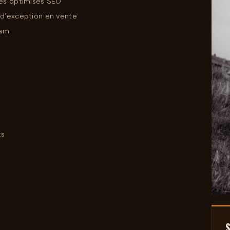
sés optimisés SEO
 d’exception en vente
ram
ts