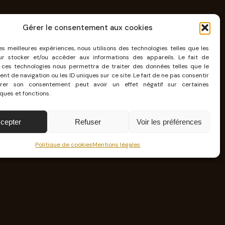
Gérer le consentement aux cookies
les meilleures expériences, nous utilisons des technologies telles que les
ur stocker et/ou accéder aux informations des appareils. Le fait de
oisi Kambouis Studio pour leurs
 ces technologies nous permettra de traiter des données telles que le
t de navigation ou les ID uniques sur ce site. Le fait de ne pas consentir
rer son consentement peut avoir un effet négatif sur certaines
ques et fonctions.
GROUP
DRIVALIA
cepter
Refuser
Voir les préférences
Politique de cookies
Mentions légales