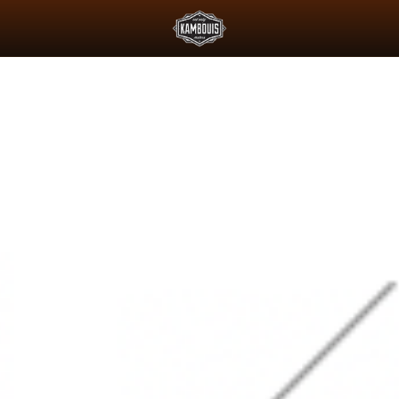
'ESSENCE ET LE PADDOCK JAPONAIS
DEUS X AGTZ TWIN TAIL : 