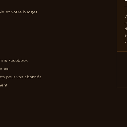
ble et votre budget
V
c
d
e
v
am & Facebook
ience
nts pour vos abonnés
ment