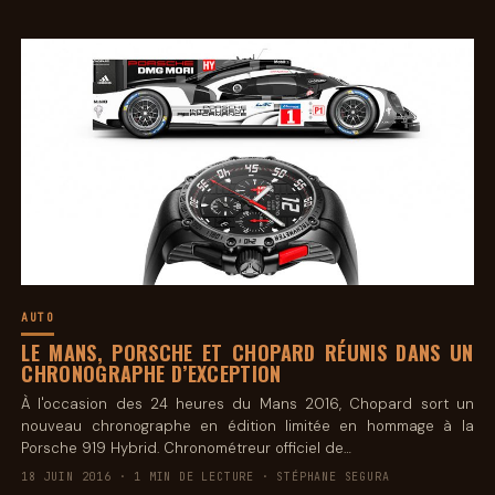
AUTO
LE MANS, PORSCHE ET CHOPARD RÉUNIS DANS UN
CHRONOGRAPHE D’EXCEPTION
À l'occasion des 24 heures du Mans 2016, Chopard sort un
nouveau chronographe en édition limitée en hommage à la
Porsche 919 Hybrid. Chronométreur officiel de…
18 JUIN 2016 · 1 MIN DE LECTURE · STÉPHANE SEGURA