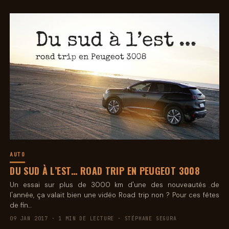
AUTO
DU SUD À L’EST… ROAD TRIP EN PEUGEOT 3008
Un essai sur plus de 3000 km d'une des nouveautés de
l'année, ça valait bien une vidéo Road trip non ? Pour ces fêtes
de fin…
09 JAN 2017 · 1 MIN DE LECTURE · STÉPHANE SEGURA