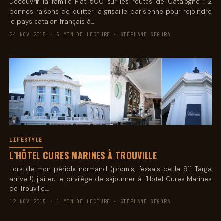
Découvrir la famille Fiat 500 sur les routes de Catalogne : 2
bonnes raisons de quitter la grisaille parisienne pour rejoindre
le pays catalan français à…
24 NOV 2015 · 5 MIN DE LECTURE · STÉPHANE SEGURA
LIFESTYLE
L’HÔTEL CURES MARINES À TROUVILLE
Lors de mon périple normand (promis, l'essais de la 911 Targa
arrive !), j'ai eu le privilège de séjourner à l'Hôtel Cures Marines
de Trouville.…
12 NOV 2015 · 1 MIN DE LECTURE · STÉPHANE SEGURA