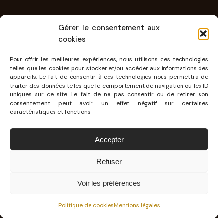
Gérer le consentement aux
cookies
Pour offrir les meilleures expériences, nous utilisons des technologies
telles que les cookies pour stocker et/ou accéder aux informations des
appareils. Le fait de consentir à ces technologies nous permettra de
traiter des données telles que le comportement de navigation ou les ID
uniques sur ce site. Le fait de ne pas consentir ou de retirer son
consentement peut avoir un effet négatif sur certaines
caractéristiques et fonctions.
Accepter
AUTO
FANTASTISCH MUSÉE PORSCHE
Refuser
Vous vous souvenez quand vous étiez gamins ? Vous aviez
votre garage en plastique avec sa station de lavage, son atelier,
Voir les préférences
sa vitrine, dans laquelle…
03 NOV 2015 · 2 MIN DE LECTURE · STÉPHANE SEGURA
Politique de cookies
Mentions légales