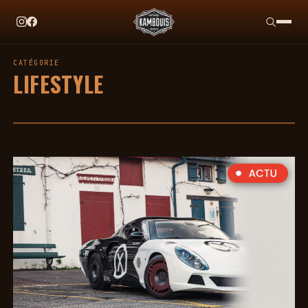
EN CE MOMENT
TAG HEUER X TEAM IKUZAWA : LE COME-BACK QUI S
CATÉGORIE
LIFESTYLE