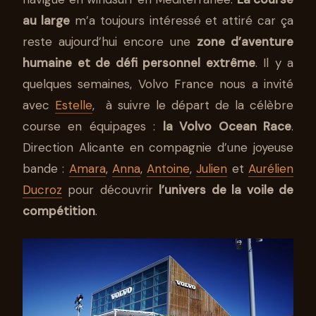
EN IMMERSION DANS LA
VOLVO OCEAN RACE
au large
m’a toujours intéressé et attiré car ça
reste aujourd’hui encore une
zone d’aventure
25 JAN 2018
4 MIN DE LECTURE
STÉPHANE SEGURA
humaine et de défi personnel extrême
. Il y a
quelques semaines, Volvo France nous a invité
avec
Estelle
, à suivre le départ de la célèbre
course en équipages :
la Volvo Ocean Race
.
Direction Alicante en compagnie d’une joyeuse
bande :
Amara
,
Anna
,
Antoine
,
Julien
et
Aurélien
Ducroz
pour découvrir
l’univers de la voile de
compétition
.