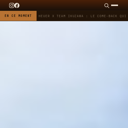
EN CE MOMENT
TAG HEUER X TEAM IKUZAWA : LE COME-BACK QUI S