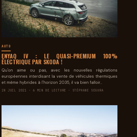
AUTO
ENYAQ IV : LE QUASI-PREMIUM 100%
ÉLECTRIQUE PAR SKODA !
Qu'on aime ou pas, avec les nouvelles régulations
européennes interdisant la vente de véhicules thermiques
et même hybrides à l'horizon 2035, il va bien falloir…
28 JUIL 2021 · 6 MIN DE LECTURE · STÉPHANE SEGURA