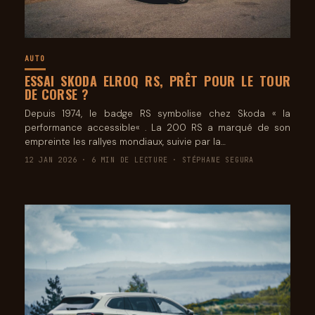
AUTO
ESSAI SKODA ELROQ RS, PRÊT POUR LE TOUR
DE CORSE ?
Depuis 1974, le badge RS symbolise chez Skoda « la
performance accessible« . La 200 RS a marqué de son
empreinte les rallyes mondiaux, suivie par la…
12 JAN 2026 · 6 MIN DE LECTURE · STÉPHANE SEGURA