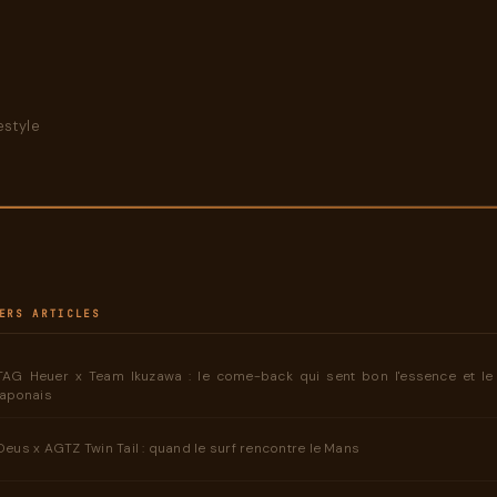
style
ERS ARTICLES
TAG Heuer x Team Ikuzawa : le come-back qui sent bon l'essence et l
japonais
Deus x AGTZ Twin Tail : quand le surf rencontre le Mans