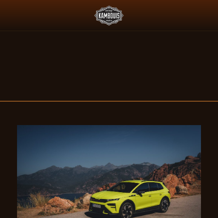
ESSENCE ET LE PADDOCK JAPONAIS
DEUS X AGTZ TWIN TAIL : Q