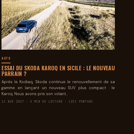
AUTO
ESSAI DU SKODA KAROQ EN SICILE : LE NOUVEAU
PARRAIN ?
Après le Kodiaq, Skoda continue le renouvellement de sa
gamme en lançant un nouveau SUV plus compact : le
Karoq. Nous avons pris son volant…
13 NOV 2017 · 5 MIN DE LECTURE · LOÏC PONTANI