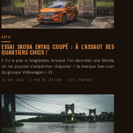
AUTO
ESSAI SKODA ENYAQ COUPÉ : À L’ASSAUT DES
QUARTIERS CHICS !
Il n’y a pas si longtemps, lorsque l’on abordait une Skoda,
on ne pouvait s’empêcher d’ajouter « la marque low-cost
du groupe Volkswagen ». Et…
25 NOV 2022 · 5 MIN DE LECTURE · LOÏC PONTANI