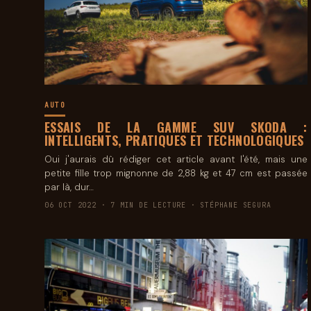
AUTO
ESSAIS DE LA GAMME SUV SKODA :
INTELLIGENTS, PRATIQUES ET TECHNOLOGIQUES
Oui j'aurais dû rédiger cet article avant l'été, mais une
petite fille trop mignonne de 2,88 kg et 47 cm est passée
par là, dur…
06 OCT 2022 · 7 MIN DE LECTURE · STÉPHANE SEGURA