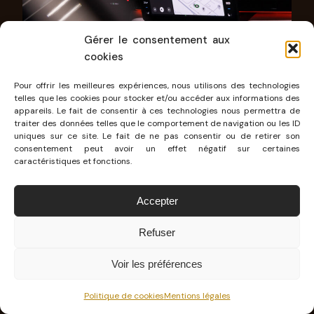
Gérer le consentement aux
cookies
Pour offrir les meilleures expériences, nous utilisons des technologies
telles que les cookies pour stocker et/ou accéder aux informations des
appareils. Le fait de consentir à ces technologies nous permettra de
traiter des données telles que le comportement de navigation ou les ID
uniques sur ce site. Le fait de ne pas consentir ou de retirer son
L’habitacle propose
de nombreux espaces de
consentement peut avoir un effet négatif sur certaines
rangement généreux
, que ce soit sur et sous la
caractéristiques et fonctions.
console centrale, dans les portes ou encore
Accepter
dans le coffre, le point fort de l’Epiq. On y
retrouve
475 L de chargement
, dont 25 L sous
Refuser
le plancher. Un frunk arrivera en 2027, mais d’ici
Voir les préférences
là, on profite d’une petite pochette scratchable
dans laquelle on peut ranger le câble de
Politique de cookies
Mentions légales
recharge. Elle fait partie des
accessoires