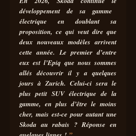
PRÉSENTATION SKODA EPIQ
En 2026,
Skoda
continue le
2026 : QUE PROPOSE
développement de sa gamme
L’ÉLECTRIQUE LA MOINS
électrique
en doublant sa
CHÈRE DE SKODA ?
proposition, ce qui veut dire que
30 JUIN
7 MIN DE
PEDRO MIGUEL
deux nouveaux modèles arrivent
2026
LECTURE
SILVA
cette année. Le premier d’entre
eux est
l’Epiq
que nous sommes
allés découvrir il y a quelques
jours à
Zurich
. Celui-ci sera
le
plus petit SUV électrique de la
gamme
, en plus d’être le moins
cher, mais est-ce pour autant une
Skoda au rabais ? Réponse en
quelques lignes !