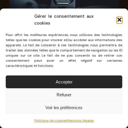
Gérer le consentement aux
cookies
Pour offrir les meilleures expériences, nous utilisons des technologies
Sur le parcours mixant autoroute, nationales et
telles que les cookies pour stocker et/ou accéder aux informations des
routes plus vallonnées, j’ai constaté une
appareils. Le fait de consentir à ces technologies nous permettra de
traiter des données telles que le comportement de navigation ou les ID
consommation tournant autour des 6 litres
en
uniques sur ce site. Le fait de ne pas consentir ou de retirer son
consentement peut avoir un effet négatif sur certaines
ne jouant pas du tout l’éco-conduite. C’est très
caractéristiques et fonctions.
raisonnable pour un véhicule de 4,75 mètres. La
gestion thermique/électrique est
Accepter
particulièrement efficace en ville, où le moteur
Refuser
thermique sait se faire oublier de longs instants.
Voir les préférences
Politique de cookies
Mentions légales