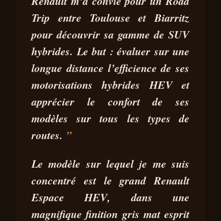
ESSAI RENAULT ESPACE HEV
Renault m’a convié pour un
Road
HYBRIDE ESPRIT ALPINE : IL
Trip entre Toulouse et Biarritz
CACHE BIEN SON JEU !
pour découvrir sa
gamme de SUV
26 JUIN
7 MIN DE
STÉPHANE
hybrides
. Le but : évaluer sur une
2026
LECTURE
SEGURA
longue distance l’efficience de ses
motorisations hybrides HEV et
apprécier le confort de ses
modèles sur tous les types de
routes.
Le modèle sur lequel je me suis
concentré est le grand
Renault
Espace HEV
, dans une
magnifique
finition gris mat esprit