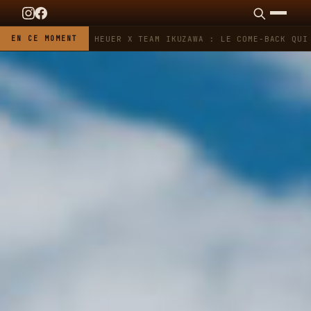
EN CE MOMENT
TAG HEUER X TEAM IKUZAWA : LE COME-BACK QUI S