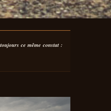
G9
 toujours ce même constat :
ON