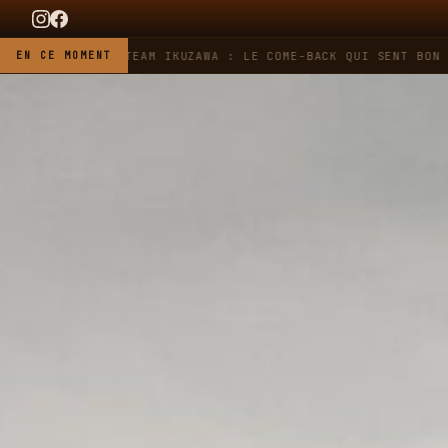
G HEUER X TEAM IKUZAWA : LE COME-BACK QUI SENT BON L'ESS
EN CE MOMENT