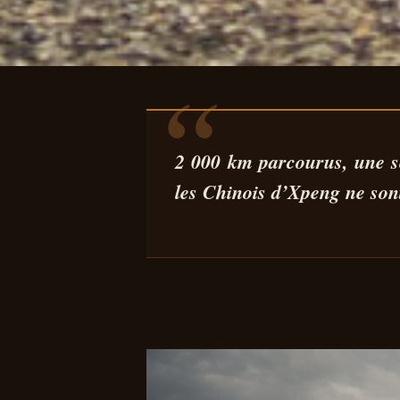
AUTO
ESSAI LONGUE 
2 000 km parcourus, une se
les Chinois d’Xpeng ne sont
PERFORMANCE 
29 MAI 2026
9 MIN DE LECTURE
STÉPHANE SEGURA