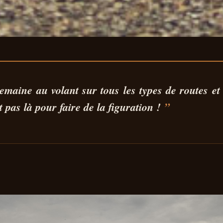
DISTANCE XPENG 
maine au volant sur tous les types de routes et
 pas là pour faire de la figuration
!
: LA CONFIRMATI