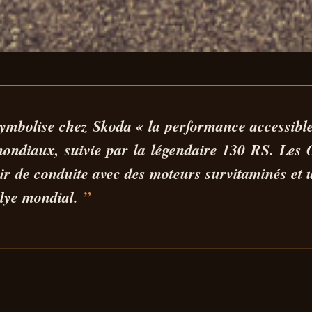
 ELROQ RS, PR
symbolise chez Skoda « la
performance accessibl
mondiaux, suivie par la légendaire 130 RS. Les
DE CORSE ?
sir de conduite avec des moteurs survitaminés et u
lye mondial.