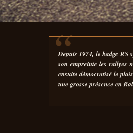
AUTO
ESSAI SKODA
Depuis 1974, le badge RS 
son empreinte les rallyes 
POUR LE TOUR 
ensuite démocratisé le plai
une grosse présence en Ral
12 JAN 2026
6 MIN DE LECTURE
STÉPHANE SEGURA