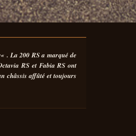
ÊT
e
« . La 200 RS a marqué de
 Octavia RS et Fabia RS ont
n châssis affûté et toujours