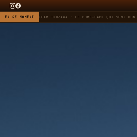
G HEUER X TEAM IKUZAWA : LE COME-BACK QUI SENT BON L'ESSE
EN CE MOMENT