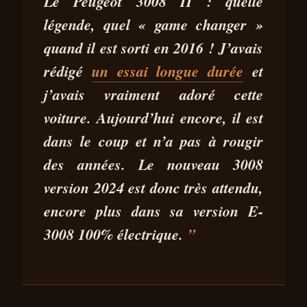
ESSAI PEUGEOT E-3008 : LE
Le Peugeot 3008 II : quelle
FAUVE PEINE À RUGIR !
légende, quel « game changer »
quand il est sorti en 2016 ! J’avais
29 FÉV 2024
7 MIN DE LECTURE
STÉPHANE SEGURA
rédigé
un essai longue durée
et
j’avais vraiment adoré cette
voiture. Aujourd’hui encore, il est
dans le coup et n’a pas à rougir
des années. Le nouveau 3008
version 2024 est donc très attendu,
encore plus dans sa version E-
3008
100% électrique
.