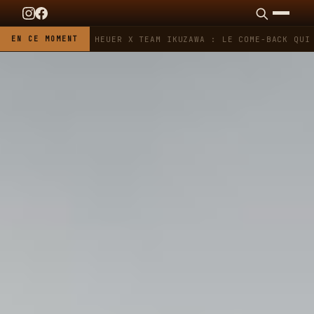
EN CE MOMENT
TAG HEUER X TEAM IKUZAWA : LE COME-BACK QUI 