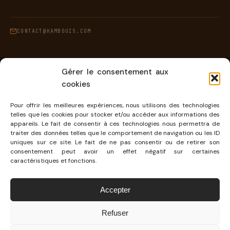
CONTACT@KAMBOUIS.COM
Gérer le consentement aux
cookies
·
© 2026 — KAMBOUIS – BLOG AUTO & LIFESTYLE : ESSAIS, ACTUS, STYLE
BLOG AUTOMOBILE INDÉPENDANT
THÈME
ACTIVELAB.NET
Pour offrir les meilleures expériences, nous utilisons des technologies
telles que les cookies pour stocker et/ou accéder aux informations des
appareils. Le fait de consentir à ces technologies nous permettra de
traiter des données telles que le comportement de navigation ou les ID
uniques sur ce site. Le fait de ne pas consentir ou de retirer son
consentement peut avoir un effet négatif sur certaines
caractéristiques et fonctions.
Accepter
Refuser