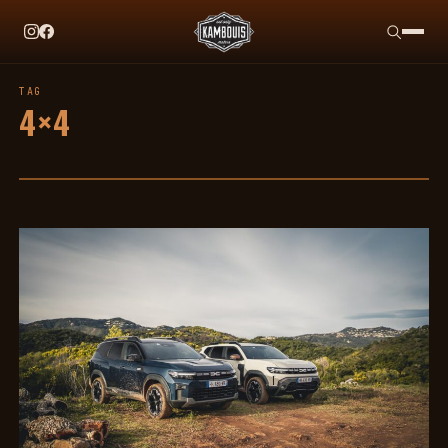
EN CE MOMENT
TAG HEUER X TEAM IKUZAWA : LE COME-BACK QUI
TAG
4×4