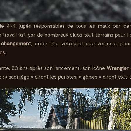
e 4×4, jugés responsables de tous les maux par cer
e travail fait par de nombreux clubs tout terrains pour l
du changement
, créer des véhicules plus vertueux pou
LER 4XE : L
es.
 AUSSI PEUVE
ente, 80 ans après son lancement, son icône
Wrangler
 :
« sacrilège » diront les puristes, « génies » diront tous