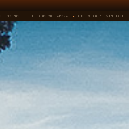
E ET LE PADDOCK JAPONAIS
DEUS X AGTZ TWIN TAIL : QUAND L