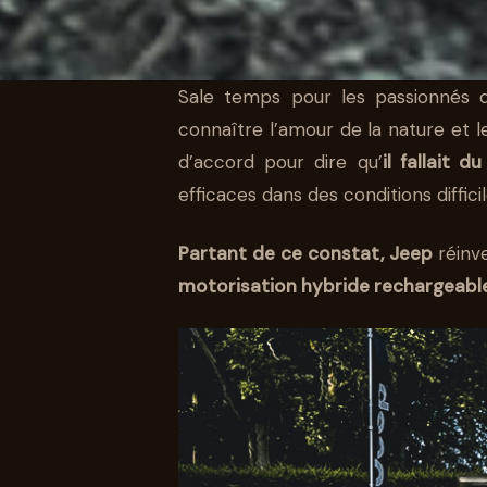
Sale temps pour les passionnés d
connaître l’amour de la nature et l
AUTO
d’accord pour dire qu’
il fallait 
JEEP WRANG
efficaces dans des conditions difficil
DINOSAURES
Partant de ce constat, Jeep
réinv
motorisation hybride rechargeable
S’ADAPTER !
19 OCT 2021
6 MIN DE LECTURE
STÉPHANE SEGURA