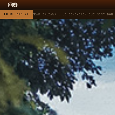
HEUER X TEAM IKUZAWA : LE COME-BACK QUI SENT BON L'ESSENC
EN CE MOMENT