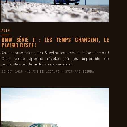
AUTO
BMW SÉRIE 1 : LES TEMPS CHANGENT, LE
PLAISIR RESTE !
Ah les propulsions, les 6 cylindres… c’était le bon temps !
Celui d’une époque révolue où les impératifs de
production et de pollution ne venaient…
20 OCT 2019 · 6 MIN DE LECTURE · STÉPHANE SEGURA