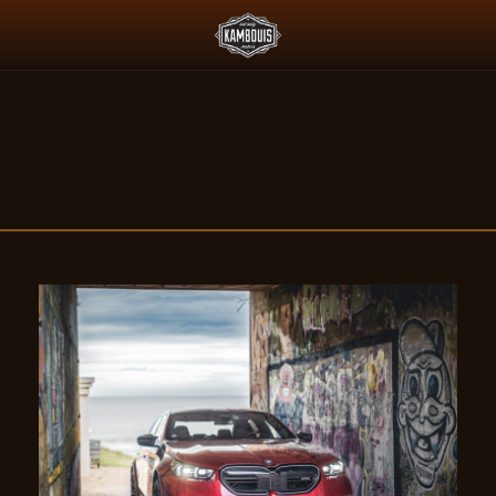
ESSENCE ET LE PADDOCK JAPONAIS
DEUS X AGTZ TWIN TAIL : Q