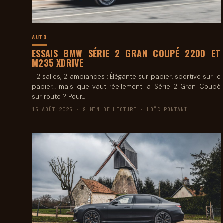
AUTO
ESSAIS BMW SÉRIE 2 GRAN COUPÉ 220D ET
M235 XDRIVE
2 salles, 2 ambiances : Élégante sur papier, sportive sur le
papier… mais que vaut réellement la Série 2 Gran Coupé
sur route ? Pour…
15 AOÛT 2025 · 8 MIN DE LECTURE · LOÏC PONTANI