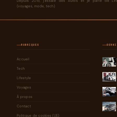
Depuis 2015, j'essaie des Autos et je parle de Life
(voyages, mode, tech)
RUBRIQUES
DERNI
Accueil
Tech
Lifestyle
Voyages
À propos
Contact
Politique de cookies (UE)