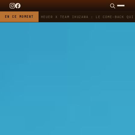
EN CE MOMENT
TAG HEUER X TEAM IKUZAWA : LE COME-BACK QUI 