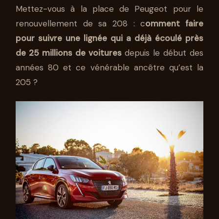
NOUVELLE PEUGEOT 208 : LA
Mettez-vous à la place de Peugeot pour le
DIGNE DESCENDANTE !
renouvellement de sa 208 : c
omment faire
24 OCT 2019
6 MIN DE LECTURE
LOÏC PONTANI
pour suivre une lignée qui a déjà écoulé près
de 25 millions de voitures
depuis le début des
années 80 et ce vénérable ancêtre qu’est la
205 ?