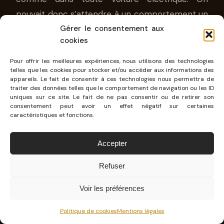
pouvait donc s’attendre à un comportement un
Gérer le consentement aux
peu pataud lié aux 350 Kg de batteries à caser,
cookies
mais non,
la voiture se veut toujours aussi agile
(et sécurisante)
: comme les thermiques.
Pour offrir les meilleures expériences, nous utilisons des technologies
telles que les cookies pour stocker et/ou accéder aux informations des
appareils. Le fait de consentir à ces technologies nous permettra de
Si on chipote, par rapport à certaines
traiter des données telles que le comportement de navigation ou les ID
uniques sur ce site. Le fait de ne pas consentir ou de retirer son
concurrentes, j’aurais préféré une récupération
consentement peut avoir un effet négatif sur certaines
d’énergie au freinage un peu plus vive et ainsi
caractéristiques et fonctions.
pouvoir conduire sans toucher à la pédale de
Accepter
frein, mais je rappelle qu’il s’agit d’une pré-série
!
Refuser
Voir les préférences
Politique de cookies
Mentions légales