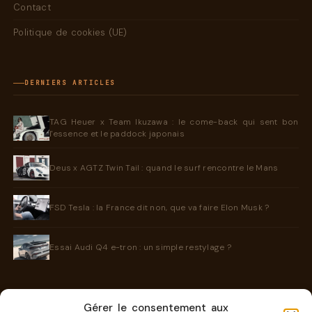
Contact
Politique de cookies (UE)
DERNIERS ARTICLES
TAG Heuer x Team Ikuzawa : le come-back qui sent bon
l'essence et le paddock japonais
Deus x AGTZ Twin Tail : quand le surf rencontre le Mans
FSD Tesla : la France dit non, que va faire Elon Musk ?
Essai Audi Q4 e-tron : un simple restylage ?
Gérer le consentement aux
INFORMATIONS