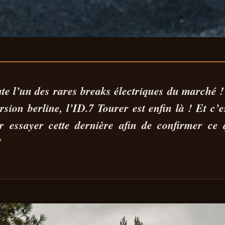
GEN ID.7 TOURER
nte l’un des rares
breaks électriques
du marché ! 
ersion berline,
l’ID.7 Tourer
est enfin là ! Et c’
LA ROUTE
 essayer cette dernière afin de confirmer ce 