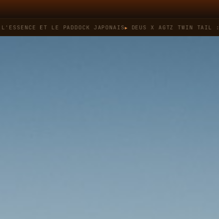
ENCE ET LE PADDOCK JAPONAIS
DEUS X AGTZ TWIN TAIL : QUAN