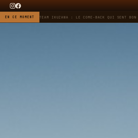
AG HEUER X TEAM IKUZAWA : LE COME-BACK QUI SENT BON L'ESS
EN CE MOMENT