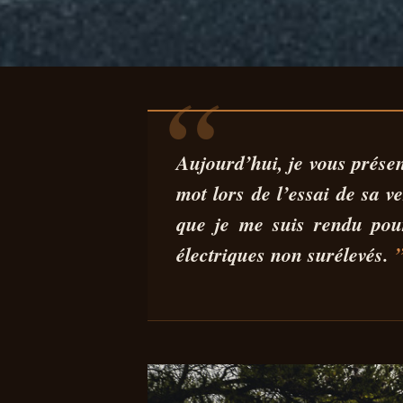
AUTO
ESSAI VOLKSWA
Aujourd’hui, je vous prése
mot lors de l’essai de sa v
POUR TAILLER 
que je me suis rendu pour
électriques non surélevés.
18 FÉV 2025
5 MIN DE LECTURE
PEDRO MIGUEL SILVA