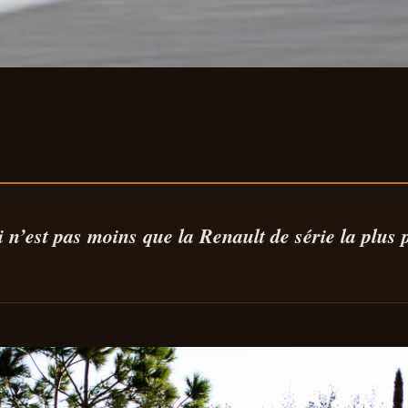
T RAFALE ATELI
ENAULT DE SÉRIE 
i n’est pas moins que la Renault de série la plus 
SANTE JAMA