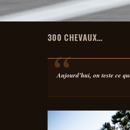
300 CHEVAUX…
AUTO
ESSAI RENAUL
ALPINE : LA R
Aujourd’hui, on teste ce qu
PLUS PUIS
PRODUITE !
22 FÉV 2025
5 MIN DE LECTURE
LOÏC PONTANI