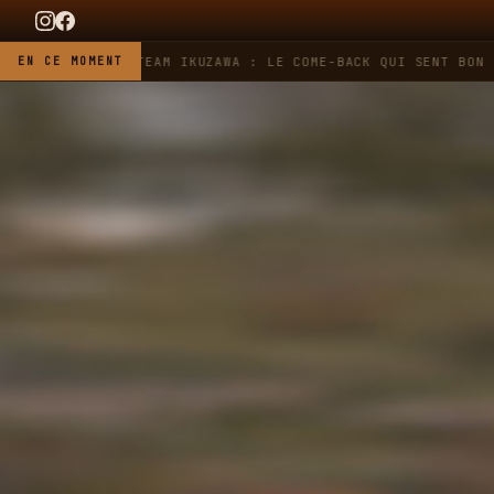
G HEUER X TEAM IKUZAWA : LE COME-BACK QUI SENT BON L'ESSE
EN CE MOMENT