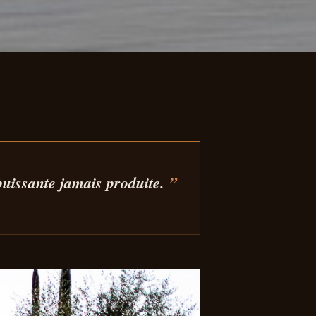
ER
LA
puissante jamais produite.
IS