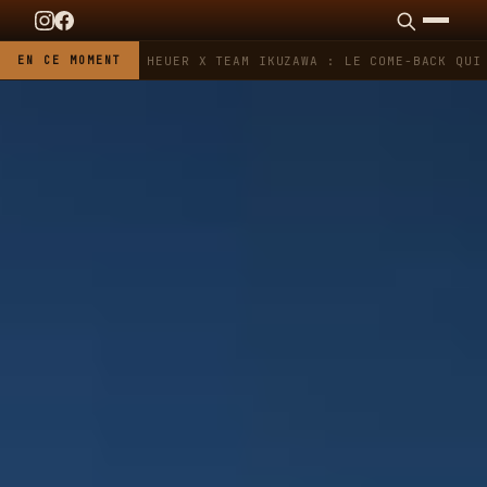
EN CE MOMENT
TAG HEUER X TEAM IKUZAWA : LE COME-BACK QUI 