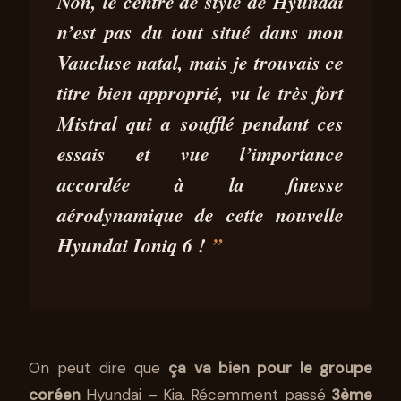
ESSAI HYUNDAI IONIQ 6 :
Non, le centre de style de Hyundai
SCULPTÉE PAR LE MISTRAL !
n’est pas du tout situé dans mon
Vaucluse natal, mais je trouvais ce
02 MAI 2023
7 MIN DE LECTURE
STÉPHANE SEGURA
titre bien approprié, vu le très fort
Mistral qui a soufflé pendant ces
essais et vue
l’importance
accordée à la finesse
aérodynamique
de cette nouvelle
Hyundai Ioniq 6
!
On peut dire que
ça va bien pour le groupe
coréen
Hyundai – Kia. Récemment passé
3ème