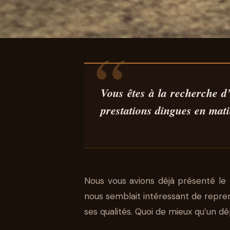
AUTO
ESSAI HYUNDAI 
Vous êtes à la recherche d
prestations dingues en mati
HYBRID 215 : 
ROUTE !
Nous vous avions déjà présenté le
08 DÉC 2025
6 MIN DE LECTURE
STÉPHANE SEGURA
nous semblait intéressant de repre
ses qualités. Quoi de mieux qu’un d