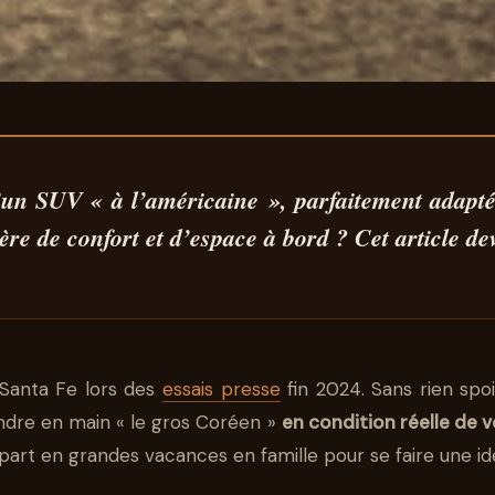
SANTA FE 1.6 T-G
’un SUV « à l’américaine », parfaitement adapté 
ère de confort et d’espace à bord
? Cet article de
LE VAISSEAU DE 
 Santa Fe lors des
essais presse
fin 2024. Sans rien spoi
ndre en main « le gros Coréen »
en condition réelle de 
épart en grandes vacances en famille pour se faire une id