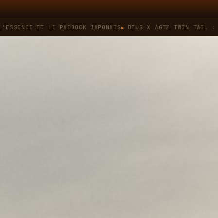
NCE ET LE PADDOCK JAPONAIS
DEUS X AGTZ TWIN TAIL : QUAND