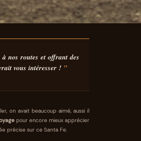
DI
à nos routes et offrant des
vrait vous intéresser !
LA
ler, on avait beaucoup aimé, aussi il
voyage
pour encore mieux apprécier
ée précise sur ce Santa Fe.