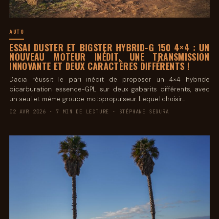
AUTO
ESSAI DUSTER ET BIGSTER HYBRID-G 150 4×4 : UN
NOUVEAU MOTEUR INÉDIT, UNE TRANSMISSION
INNOVANTE ET DEUX CARACTÈRES DIFFÉRENTS !
Dacia réussit le pari inédit de proposer un 4×4 hybride
bicarburation essence-GPL sur deux gabarits différents, avec
un seul et même groupe motopropulseur. Lequel choisir…
02 AVR 2026 · 7 MIN DE LECTURE · STÉPHANE SEGURA