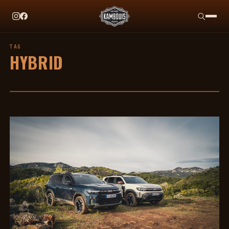
EN CE MOMENT
TAG HEUER X TEAM IKUZAWA : LE COME-BACK QU
TAG
HYBRID