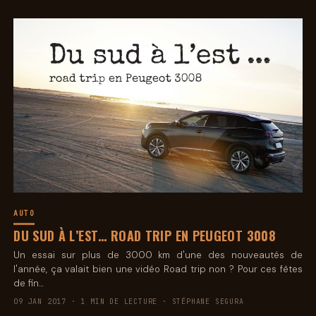
AUTO
DU SUD À L’EST… ROAD TRIP EN PEUGEOT 3008
Un essai sur plus de 3000 km d'une des nouveautés de
l'année, ça valait bien une vidéo Road trip non ? Pour ces fêtes
de fin…
09 JAN 2017 · 1 MIN DE LECTURE · STÉPHANE SEGURA