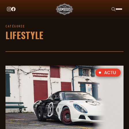
EN CE MOMENT
TAG HEUER X TEAM IKUZAWA : LE COME-BACK QUI S
CATÉGORIE
LIFESTYLE