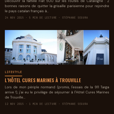
Découvrir la famille Fiat 500 sur les routes de Catalogne : 2
bonnes raisons de quitter la grisaille parisienne pour rejoindre
le pays catalan français à…
24 NOV 2015 · 5 MIN DE LECTURE · STÉPHANE SEGURA
LIFESTYLE
L’HÔTEL CURES MARINES À TROUVILLE
Lors de mon périple normand (promis, l'essais de la 911 Targa
arrive !), j'ai eu le privilège de séjourner à l'Hôtel Cures Marines
de Trouville.…
12 NOV 2015 · 1 MIN DE LECTURE · STÉPHANE SEGURA