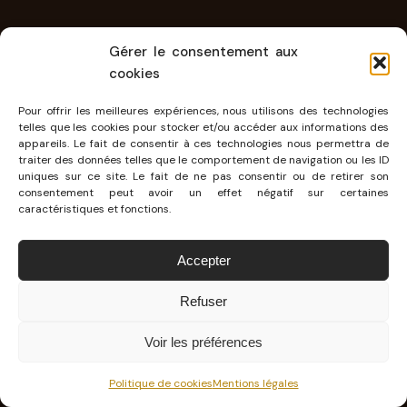
Gérer le consentement aux
cookies
Pour offrir les meilleures expériences, nous utilisons des technologies
telles que les cookies pour stocker et/ou accéder aux informations des
appareils. Le fait de consentir à ces technologies nous permettra de
traiter des données telles que le comportement de navigation ou les ID
uniques sur ce site. Le fait de ne pas consentir ou de retirer son
consentement peut avoir un effet négatif sur certaines
caractéristiques et fonctions.
Accepter
AUTO
FANTASTISCH MUSÉE PORSCHE
Refuser
Vous vous souvenez quand vous étiez gamins ? Vous aviez
votre garage en plastique avec sa station de lavage, son atelier,
Voir les préférences
sa vitrine, dans laquelle…
03 NOV 2015 · 2 MIN DE LECTURE · STÉPHANE SEGURA
Politique de cookies
Mentions légales