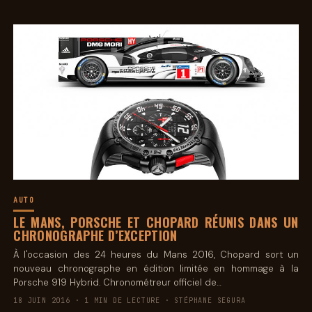
AUTO
LE MANS, PORSCHE ET CHOPARD RÉUNIS DANS UN
CHRONOGRAPHE D’EXCEPTION
À l'occasion des 24 heures du Mans 2016, Chopard sort un
nouveau chronographe en édition limitée en hommage à la
Porsche 919 Hybrid. Chronométreur officiel de…
18 JUIN 2016 · 1 MIN DE LECTURE · STÉPHANE SEGURA