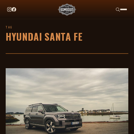
EN CE MOMENT
TAG HEUER X TEAM IKUZAWA : LE COME-BACK QU
TAG
HYUNDAI SANTA FE