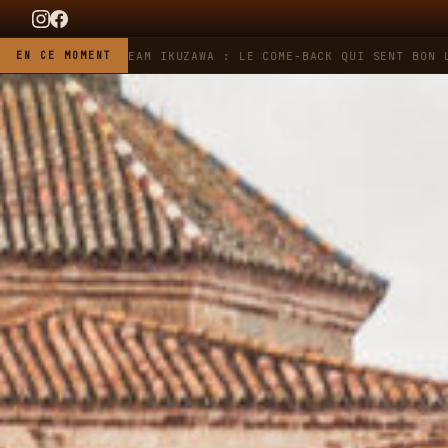
 HEUER X TEAM IKUZAWA : LE COME-BACK QUI SENT BON L'ESSEN
EN CE MOMENT