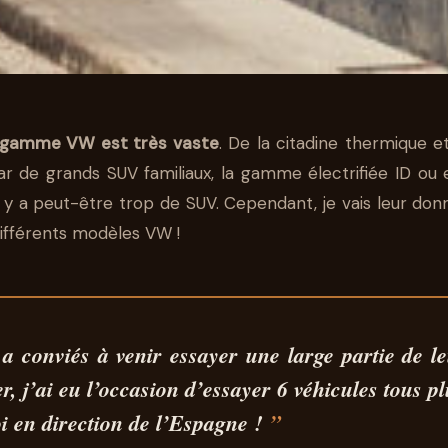
 gamme VW est très vaste
. De la citadine thermique et
OLKSWAGEN : 
r de grands SUV familiaux, la gamme électrifiée ID ou en
 y a peut-être trop de SUV. Cependant, je vais leur donne
U PORTUGAL, 
 différents modèles VW !
GAMME 2026 !
 a conviés à venir essayer
une large partie de 
r, j’ai eu l’occasion d’essayer
6 véhicules tous pl
 en direction de l’Espagne !