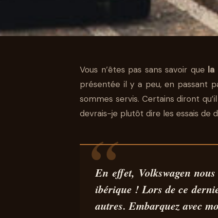
AUTO
Vous n’êtes pas sans savoir que
la
ROAD TRIP V
présentée il y a peu, en passant pa
sommes servis. Certains diront qu’il
L’ESPAGNE A
devrais-je plutôt dire les essais de
VOLANT DE LA 
En effet, Volkswagen nous
19 MAI 2026
14 MIN DE LECTURE
PEDRO MIGUEL SILVA
ibérique
! Lors de ce dernie
autres
. Embarquez avec moi