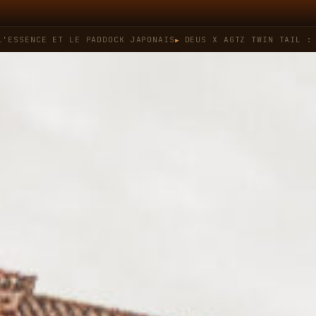
CE ET LE PADDOCK JAPONAIS
DEUS X AGTZ TWIN TAIL : QUAND 