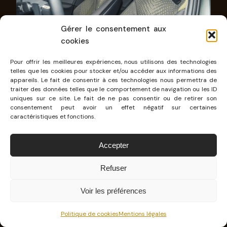
Gérer le consentement aux
cookies
Pour offrir les meilleures expériences, nous utilisons des technologies
telles que les cookies pour stocker et/ou accéder aux informations des
appareils. Le fait de consentir à ces technologies nous permettra de
traiter des données telles que le comportement de navigation ou les ID
uniques sur ce site. Le fait de ne pas consentir ou de retirer son
consentement peut avoir un effet négatif sur certaines
Les
sièges baquets
contribuent à cette
caractéristiques et fonctions.
atmosphère et sont par ailleurs
de série
sur
plusieurs finitions.
La pièce maîtresse de cet
Accepter
habitacle ? C’est donc sans hésitation, les
Refuser
sièges
. Si vous pensez que cette bombinette a
fait l’impasse sur le confort en adoptant des
Voir les préférences
sièges baquets, vous vous trompez. Les sièges
Politique de cookies
Mentions légales
baquets sont là pour le maintien lors d’une