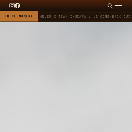
EN CE MOMENT
TAG HEUER X TEAM IKUZAWA : LE COME-BACK QUI S