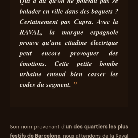
ESSAI CUPRA RAVAL : LA
Qui a dit qu’on ne pouvait pas se
CITADINE ÉLECTRIQUE QUI
balader en ville dans des baquets ?
REFUSE D’ÊTRE SAGE !
Certainement pas Cupra. Avec la
12 JUIN 2026
9 MIN DE LECTURE
PAULINE WELKER
RAVAL, la marque espagnole
prouve qu’
une citadine électrique
peut encore provoquer des
émotions.
Cette petite bombe
urbaine entend bien casser les
codes du segment.
Son nom provenant d’
un des quartiers les plus
festifs de Barcelone
, nous attendons de la Raval