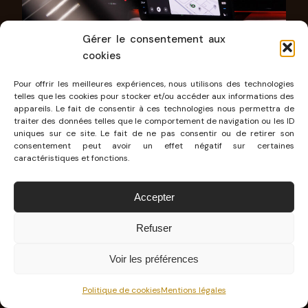
Gérer le consentement aux
cookies
Pour offrir les meilleures expériences, nous utilisons des technologies
telles que les cookies pour stocker et/ou accéder aux informations des
appareils. Le fait de consentir à ces technologies nous permettra de
traiter des données telles que le comportement de navigation ou les ID
uniques sur ce site. Le fait de ne pas consentir ou de retirer son
L’habitacle propose
de nombreux espaces de
consentement peut avoir un effet négatif sur certaines
rangement généreux
, que ce soit sur et sous la
caractéristiques et fonctions.
console centrale, dans les portes ou encore
Accepter
dans le coffre, le point fort de l’Epiq. On y
retrouve
475 L de chargement
, dont 25 L sous
Refuser
le plancher. Un frunk arrivera en 2027, mais d’ici
Voir les préférences
là, on profite d’une petite pochette scratchable
dans laquelle on peut ranger le câble de
Politique de cookies
Mentions légales
recharge. Elle fait partie des
accessoires