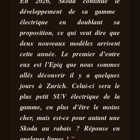
PRÉSENTATION SKODA EPIQ
En 2026,
Skoda
continue le
2026 : QUE PROPOSE
développement de sa gamme
L’ÉLECTRIQUE LA MOINS
électrique
en doublant sa
CHÈRE DE SKODA ?
proposition, ce qui veut dire que
30 JUIN
7 MIN DE
PEDRO MIGUEL
deux nouveaux modèles arrivent
2026
LECTURE
SILVA
cette année. Le premier d’entre
eux est
l’Epiq
que nous sommes
allés découvrir il y a quelques
jours à
Zurich
. Celui-ci sera
le
plus petit SUV électrique de la
gamme
, en plus d’être le moins
cher, mais est-ce pour autant une
Skoda au rabais ? Réponse en
quelques lignes !