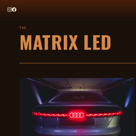
EN CE MOMENT
TAG HEUER X TEAM IKUZAWA : LE COME-BACK QUI SENT BON
TAG
MATRIX LED