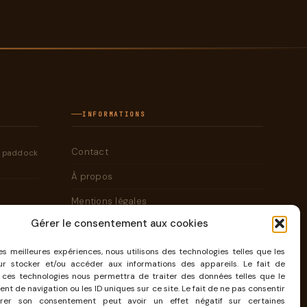
INFORMATIONS
Contact
e paddock
À propos
Mentions légales
Gérer le consentement aux cookies
Cookies
les meilleures expériences, nous utilisons des technologies telles que les
ur stocker et/ou accéder aux informations des appareils. Le fait de
CONTACT@KAMBOUIS.COM
 ces technologies nous permettra de traiter des données telles que le
t de navigation ou les ID uniques sur ce site. Le fait de ne pas consentir
rer son consentement peut avoir un effet négatif sur certaines