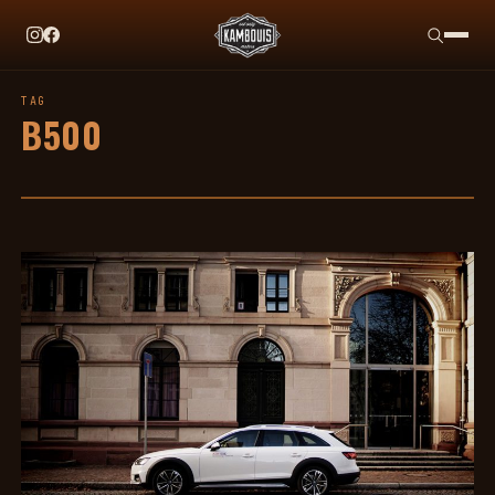
EN CE MOMENT
TAG HEUER X TEAM IKUZAWA : LE COME-BACK QU
TAG
B500