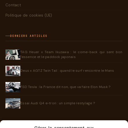
Contact
Politique de cookies (UE)
DERNIERS ARTICLES
TAG Heuer x Team Ikuzawa : le come-back qui sent bon
l'essence et le paddock japonais
Deus x AGTZ Twin Tail : quand le surf rencontre le Mans
FSD Tesla : la France dit non, que va faire Elon Musk ?
Essai Audi Q4 e-tron : un simple restylage ?
INFORMATIONS