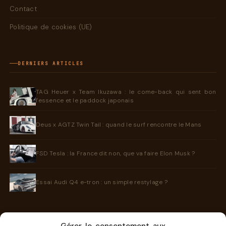
Contact
Politique de cookies (UE)
DERNIERS ARTICLES
TAG Heuer x Team Ikuzawa : le come-back qui sent bon
l'essence et le paddock japonais
Deus x AGTZ Twin Tail : quand le surf rencontre le Mans
FSD Tesla : la France dit non, que va faire Elon Musk ?
Essai Audi Q4 e-tron : un simple restylage ?
INFORMATIONS