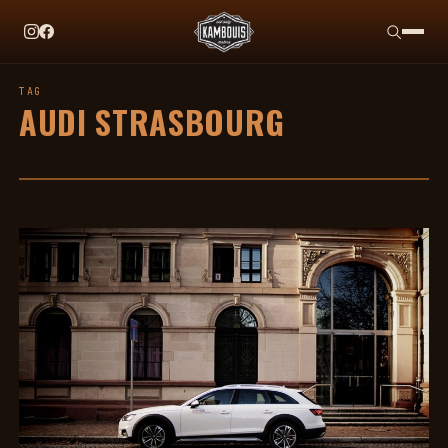
EN CE MOMENT
TAG HEUER X TEAM IKUZAWA : LE COME-BACK QU
TAG
AUDI STRASBOURG