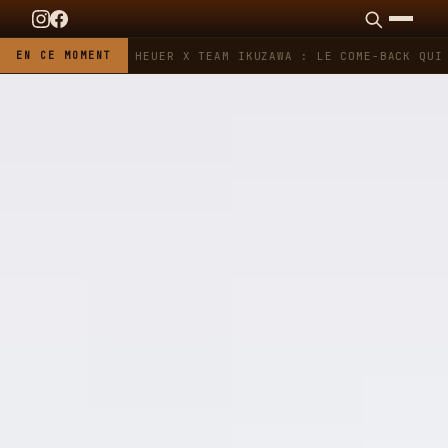
EN CE MOMENT
TAG HEUER X TEAM IKUZAWA : LE COME-BACK QUI 