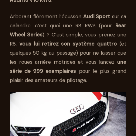
AUDI R8 RWS À MADRID
05 AVR 2018
6 MIN DE LECTURE
STÉPHANE SEGURA
Arborant fièrement l’écusson
Audi Sport
sur sa
calandre, c’est quoi une R8 RWS (pour
Rear
Wheel Series
) ?
C’est simple, vous prenez une
R8,
vous lui retirez son système quattro
(et
quelques 50 kg au passage) pour ne laisser que
les roues arrière motrices et vous lancez
une
série de 999 exemplaires
pour le plus grand
plaisir des amateurs de pilotage.