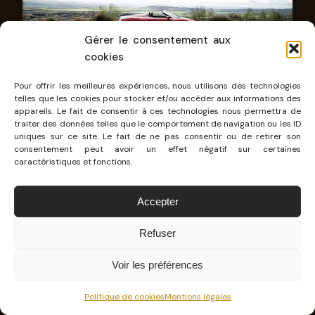
Gérer le consentement aux
cookies
Pour offrir les meilleures expériences, nous utilisons des technologies
telles que les cookies pour stocker et/ou accéder aux informations des
Cette R8 RWS est tellement attachante
appareils. Le fait de consentir à ces technologies nous permettra de
traiter des données telles que le comportement de navigation ou les ID
et affichée au tarif de 143 000 euros, elle est
uniques sur ce site. Le fait de ne pas consentir ou de retirer son
consentement peut avoir un effet négatif sur certaines
plusieurs dizaines de milliers d’euros moins
caractéristiques et fonctions.
chère que la version quattro, pour un plaisir de
conduite, je trouve, supérieur ! Sachant qu’elle
Accepter
sera certainement la dernière R8 V10 et qu’elle
Refuser
sera produite au nombre de 999 exemplaires,
elle risque en plus de prendre très rapidement
Voir les préférences
une belle cote du côté des collectionneurs.
Politique de cookies
Mentions légales