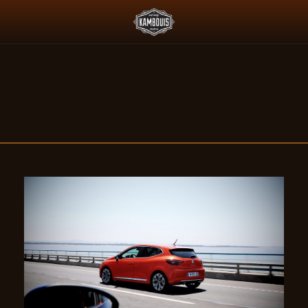
 L'ESSENCE ET LE PADDOCK JAPONAIS
DEUS X AGTZ TWIN TAIL 