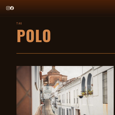
EN CE MOMENT
TAG HEUER X TEAM IKUZAWA : LE COME-BACK QUI SENT BON
TAG
POLO