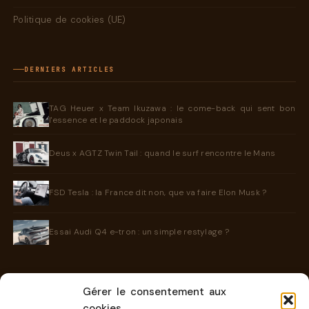
Politique de cookies (UE)
DERNIERS ARTICLES
TAG Heuer x Team Ikuzawa : le come-back qui sent bon
l'essence et le paddock japonais
Deus x AGTZ Twin Tail : quand le surf rencontre le Mans
FSD Tesla : la France dit non, que va faire Elon Musk ?
Essai Audi Q4 e-tron : un simple restylage ?
Gérer le consentement aux
INFORMATIONS
cookies