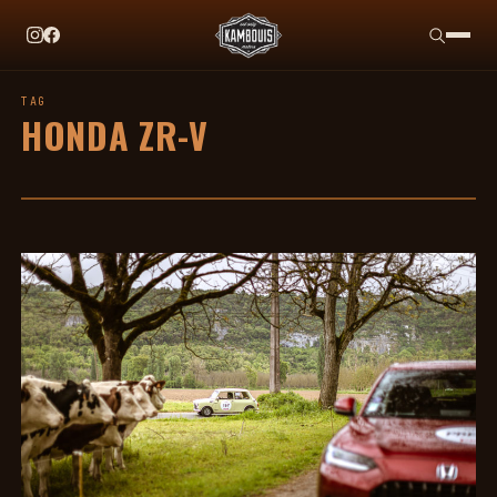
EN CE MOMENT
TAG HEUER X TEAM IKUZAWA : LE COME-BACK QU
TAG
HONDA ZR-V