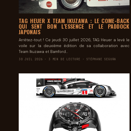
TAG HEUER X TEAM IKUZAWA : LE COME-BACK
QUI SENT BON L’ESSENCE ET LE PADDOCK
JAPONAIS
Arrêtez-tout ! Ce jeudi 30 juillet 2026, TAG Heuer a levé le
voile sur la deuxième édition de sa collaboration avec
Team Ikuzawa et Bamford…
30 JUIL 2026 · 3 MIN DE LECTURE · STÉPHANE SEGURA