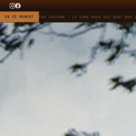
EUER X TEAM IKUZAWA : LE COME-BACK QUI SENT BON L'ESSENC
EN CE MOMENT