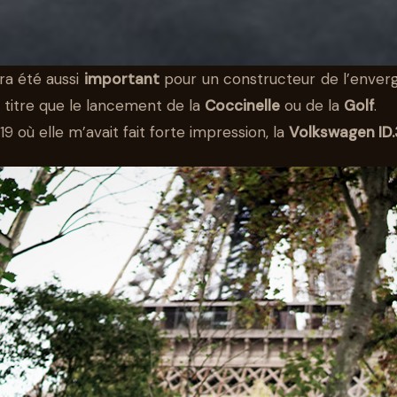
ra été aussi
important
pour un constructeur de l’enver
titre que le lancement de la
Coccinelle
ou de la
Golf
.
 où elle m’avait fait forte impression, la
Volkswagen ID.
EN ID.3 FAIT 
NTRE PARIS ET 