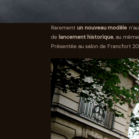
Rarement
un nouveau modèle
n’au
de
lancement historique
, au même 
AUTO
Présentée au salon de Francfort 2019
LA VOLKSWAG
RÉVOLUTION E
PERCHE
09 OCT 2020
6 MIN DE LECTURE
STÉPHANE SEGURA