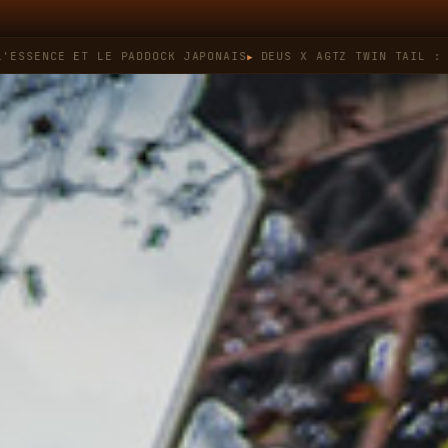
E ET LE PADDOCK JAPONAIS
DEUS X AGTZ TWIN TAIL : QUAND L