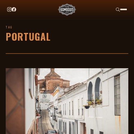
EN CE MOMENT
TAG HEUER X TEAM IKUZAWA : LE COME-BACK QUI
TAG
PORTUGAL