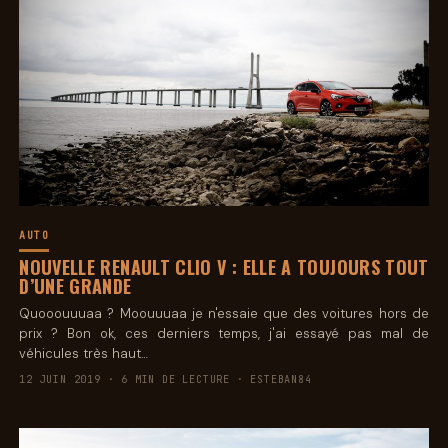
AUTO
NOUVELLE RENAULT CLIO V : ELLE A TOUJOURS TOUT
D’UNE GRANDE
Quooouuuaa ? Moouuuaa je n'essaie que des voitures hors de
prix ? Bon ok, ces derniers temps, j'ai essayé pas mal de
véhicules très haut…
12 JUIN 2019 · 6 MIN DE LECTURE · ESTEBAN84