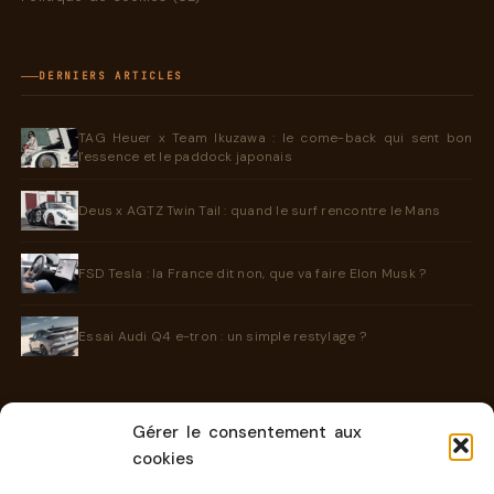
DERNIERS ARTICLES
TAG Heuer x Team Ikuzawa : le come-back qui sent bon
l'essence et le paddock japonais
Deus x AGTZ Twin Tail : quand le surf rencontre le Mans
FSD Tesla : la France dit non, que va faire Elon Musk ?
Essai Audi Q4 e-tron : un simple restylage ?
Gérer le consentement aux
INFORMATIONS
cookies
Contact