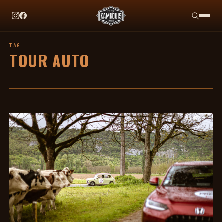
EN CE MOMENT
TAG HEUER X TEAM IKUZAWA : LE COME-BACK QU
TAG
TOUR AUTO