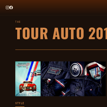
EN CE MOMENT
TAG HEUER X TEAM IKUZAWA : LE COME-BACK QUI SENT BON
TAG
TOUR AUTO 20
STYLE