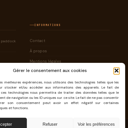
INFORMATIONS
Contact
e paddock
À propos
Mentions légales
Gérer le consentement aux cookies
Cookies
les meilleures expériences, nous utilisons des technologies telles que les
ur stocker et/ou accéder aux informations des appareils. Le fait de
CONTACT@KAMBOUIS.COM
 ces technologies nous permettra de traiter des données telles que le
t de navigation ou les ID uniques sur ce site. Le fait de ne pas consentir
rer son consentement peut avoir un effet négatif sur certaines
ques et fonctions.
cepter
Refuser
Voir les préférences