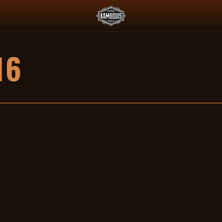
 L'ESSENCE ET LE PADDOCK JAPONAIS
DEUS X AGTZ TWIN TAIL 
16