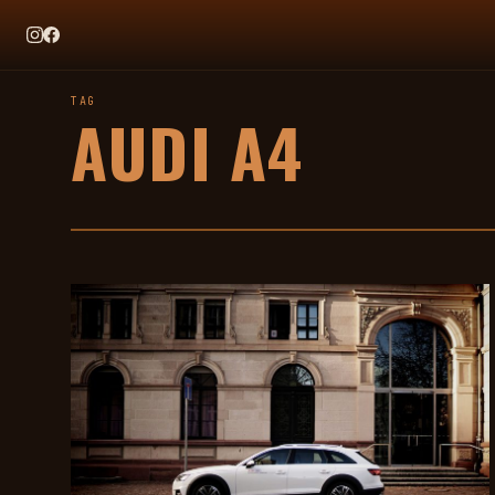
EN CE MOMENT
TAG HEUER X TEAM IKUZAWA : LE COME-BACK QUI SENT BON
TAG
AUDI A4