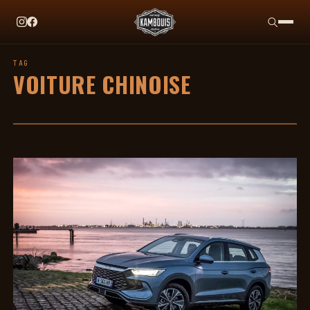
EN CE MOMENT
TAG HEUER X TEAM IKUZAWA : LE COME-BACK QU
TAG
VOITURE CHINOISE