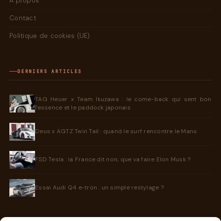
À propos
Contact
Politique de cookies (UE)
DERNIERS ARTICLES
TAG Heuer x Team Ikuzawa : le come-back qui sent bon
l'essence et le paddock japonais
Deus x AGTZ Twin Tail : quand le surf rencontre le Mans
FSD Tesla : la France dit non, que va faire Elon Musk ?
Essai Audi Q4 e-tron : un simple restylage ?