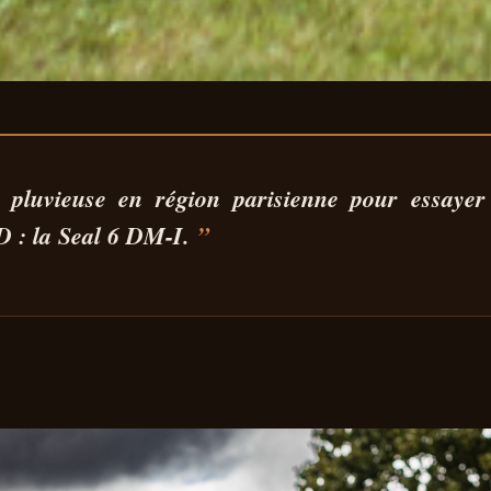
M-I : LA BERLI
e pluvieuse en région parisienne pour essayer
 : la Seal 6 DM-I
.
E