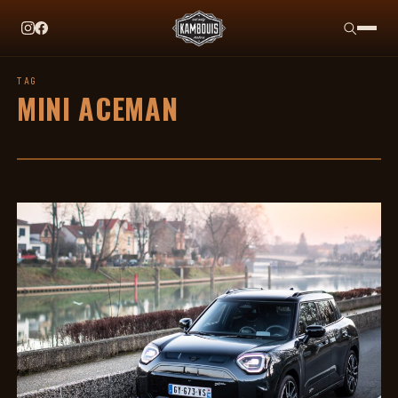
EN CE MOMENT
TAG HEUER X TEAM IKUZAWA : LE COME-BACK QU
TAG
MINI ACEMAN