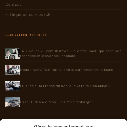
Contact
Politique de cookies (UE)
DERNIERS ARTICLES
TAG Heuer x Team Ikuzawa : le come-back qui sent bon
l'essence et le paddock japonais
Deus x AGTZ Twin Tail : quand le surf rencontre le Mans
FSD Tesla : la France dit non, que va faire Elon Musk ?
Essai Audi Q4 e-tron : un simple restylage ?
Gérer le consentement aux
INFORMATIONS