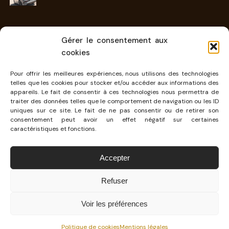
Gérer le consentement aux
INFORMATIONS
cookies
Contact
Pour offrir les meilleures expériences, nous utilisons des technologies
telles que les cookies pour stocker et/ou accéder aux informations des
À propos
appareils. Le fait de consentir à ces technologies nous permettra de
traiter des données telles que le comportement de navigation ou les ID
Mentions légales
uniques sur ce site. Le fait de ne pas consentir ou de retirer son
consentement peut avoir un effet négatif sur certaines
Cookies
caractéristiques et fonctions.
Accepter
CONTACT@KAMBOUIS.COM
Refuser
Voir les préférences
·
© 2026 — KAMBOUIS – BLOG AUTO & LIFESTYLE : ESSAIS, ACTUS, STYLE
Politique de cookies
Mentions légales
BLOG AUTOMOBILE INDÉPENDANT
THÈME
ACTIVELAB.NET