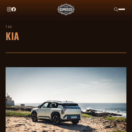
EN CE MOMENT
TAG HEUER X TEAM IKUZAWA : LE COME-BACK QU
TAG
KIA