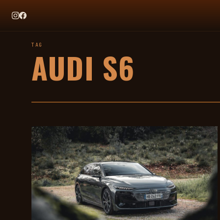
EN CE MOMENT
TAG HEUER X TEAM IKUZAWA : LE COME-BACK QUI SENT BON
TAG
AUDI S6