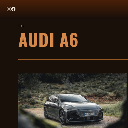
EN CE MOMENT
TAG HEUER X TEAM IKUZAWA : LE COME-BACK QUI SENT BON
TAG
AUDI A6