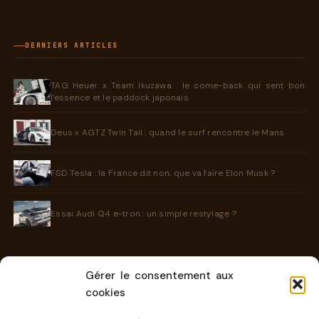
DERNIERS ARTICLES
TAG Heuer x Team Ikuzawa : le come-back qui sent bon
l'essence et le paddock japonais
Deus x AGTZ Twin Tail : quand le surf rencontre le Mans
FSD Tesla : la France dit non, que va faire Elon Musk ?
Essai Audi Q4 e-tron : un simple restylage ?
Gérer le consentement aux
INFORMATIONS
cookies
Contact