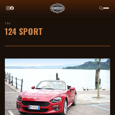
EN CE MOMENT
TAG HEUER X TEAM IKUZAWA : LE COME-BACK QU
TAG
124 SPORT