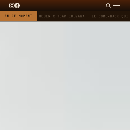
EN CE MOMENT
TAG HEUER X TEAM IKUZAWA : LE COME-BACK QUI S