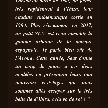
ESSAIS SEAT ARONA ET IBIZA
Lorsqu’on parle de Seat, on pense
2026 : TOUJOURS AUSSI
très rapidement à l’
Ibiza
, leur
INTÉRESSANTES ?
citadine emblématique sortie en
13 NOV
8 MIN DE
PEDRO MIGUEL
1984. Plus récemment, en 2017,
2025
LECTURE
SILVA
un petit SUV est venu enrichir la
gamme urbaine de la marque
espagnole. Je parle bien sûr de
l’
Arona
. Cette année, Seat donne
un coup de jeune
à ces deux
modèles en présentant leurs tout
nouveaux restylages que nous
sommes allés essayer sur la très
belle île d’Ibiza, cela va de soi !