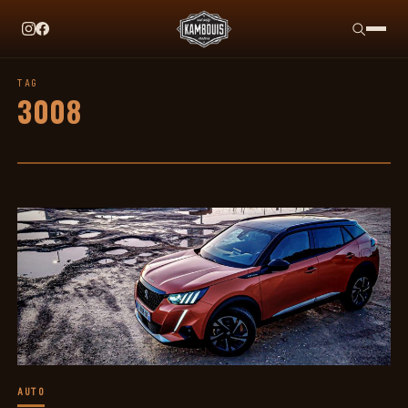
EN CE MOMENT
TAG HEUER X TEAM IKUZAWA : LE COME-BACK QU
TAG
3008
AUTO