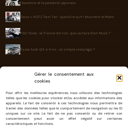
l'essence et le paddock japonais
Deus x AGTZ Twin Tail : quand le surf rencontre le Mans
FSD Tesla : la France dit non, que va faire Elon Musk ?
Essai Audi Q4 e-tron : un simple restylage ?
Gérer le consentement aux
INFORMATIONS
cookies
Contact
Pour offrir les meilleures expériences, nous utilisons des technologies
telles que les cookies pour stocker et/ou accéder aux informations des
À propos
appareils. Le fait de consentir à ces technologies nous permettra de
traiter des données telles que le comportement de navigation ou les ID
Mentions légales
uniques sur ce site. Le fait de ne pas consentir ou de retirer son
consentement peut avoir un effet négatif sur certaines
Cookies
caractéristiques et fonctions.