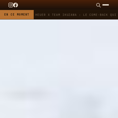
EN CE MOMENT
TAG HEUER X TEAM IKUZAWA : LE COME-BACK QUI 