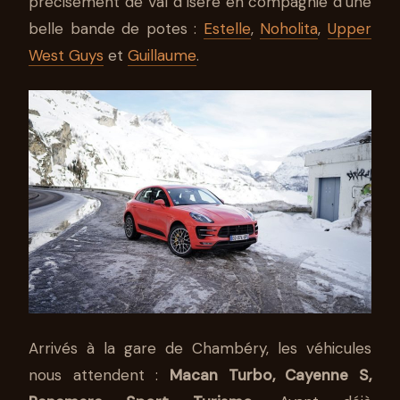
précisément de Val d’Isère en compagnie d’une
belle bande de potes :
Estelle
,
Noholita
,
Upper
West Guys
et
Guillaume
.
Arrivés à la gare de Chambéry, les véhicules
nous attendent :
Macan Turbo, Cayenne S,