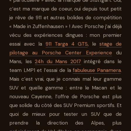
ESSAIS HIVER PORSCHE À VAL
D’ISÈRE
c’est ma marque de coeur, oui depuis tout petit
je rêve de 911 et autres bolides de compétition
28 MAI 2018
5 MIN DE LECTURE
STÉPHANE SEGURA
« Made in Zuffenhausen » ! Avec Porsche j’ai déjà
vécu des expériences dingues : mon premier
essai avec la
911 Targa 4 GTS
, le
stage de
pilotage au Porsche Center Experience
du
Mans, les
24h du Mans 2017
intégré dans le
team LMP1 et l’essai de la
fabuleuse Panamera
.
Mais c’est vrai, que je connais mal leur gamme
SUV et quelle gamme : entre le Macan et le
nouveau Cayenne, l’offre de Porsche est plus
que solide du côté des SUV Premium sportifs. Et
quoi de mieux pour tester un SUV que de
prendre la direction des Alpes, plus