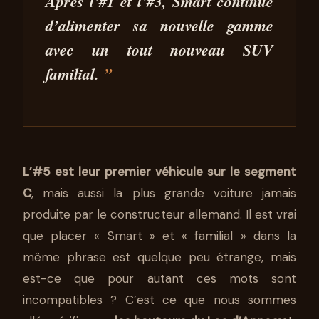
ESSAI SMART #5 : LA SMART
Après l’#1 et l’#3, Smart continue
POUR TOUTE LA FAMILLE
d’alimenter sa nouvelle gamme
avec un tout nouveau SUV
02 SEP
11 MIN DE
PEDRO MIGUEL
2025
LECTURE
SILVA
familial.
L’#5 est leur premier véhicule sur le segment
C
, mais aussi la plus grande voiture jamais
produite par le constructeur allemand. Il est vrai
que placer « Smart » et « familial » dans la
même phrase est quelque peu étrange, mais
est-ce que pour autant ces mots sont
incompatibles ? C’est ce que nous sommes