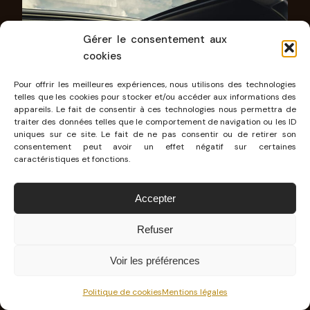
Gérer le consentement aux
cookies
Pour offrir les meilleures expériences, nous utilisons des technologies
telles que les cookies pour stocker et/ou accéder aux informations des
appareils. Le fait de consentir à ces technologies nous permettra de
traiter des données telles que le comportement de navigation ou les ID
uniques sur ce site. Le fait de ne pas consentir ou de retirer son
consentement peut avoir un effet négatif sur certaines
caractéristiques et fonctions.
Accepter
Différentes
applications sont téléchargeables
Refuser
et il est même possible de regarder des films
Voir les préférences
via deux plateformes de streaming. Pratique
pour le passager avant qui pourra connecter un
Politique de cookies
Mentions légales