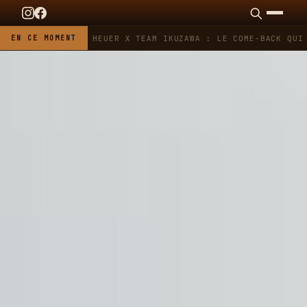
EN CE MOMENT
TAG HEUER X TEAM IKUZAWA : LE COME-BACK QUI S