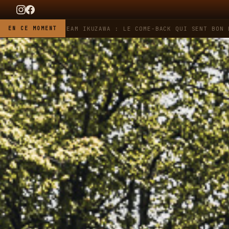
HEUER X TEAM IKUZAWA : LE COME-BACK QUI SENT BON L'ESSENC
EN CE MOMENT