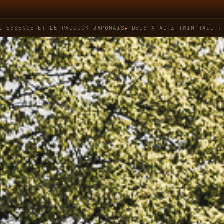
E ET LE PADDOCK JAPONAIS
DEUS X AGTZ TWIN TAIL : QUAND L