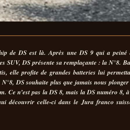
: L’ÉLECTRIQUE Q
ship de DS est là. Après une DS 9 qui a peiné à
 les SUV,
DS présente sa remplaçante : la N°8
. B
OMÈTRES
, elle profite de grandes batteries lui permetta
te N°8, DS souhaite plus que jamais nous plonger
. Ce n’est pas la DS 8, mais la
DS numéro 8
, 
i découvrir celle-ci dans le Jura franco suiss