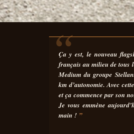
AUTO
ESSAI DS N°8 
Ça y est, le nouveau flag
français au milieu de tous
AVALE LES KIL
Medium du groupe Stellantis
km d’autonomie
. Avec cet
et ça commence par son nom
29 JUIL 2025
13 MIN DE LECTURE
PEDRO MIGUEL SILVA
Je vous emmène aujourd’hu
main !